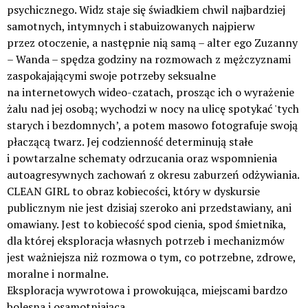
psychicznego. Widz staje się świadkiem chwil najbardziej
samotnych, intymnych i stabuizowanych najpierw
przez otoczenie, a następnie nią samą – alter ego Zuzanny
– Wanda – spędza godziny na rozmowach z mężczyznami
zaspokajającymi swoje potrzeby seksualne
na internetowych wideo-czatach, prosząc ich o wyrażenie
żalu nad jej osobą; wychodzi w nocy na ulicę spotykać 'tych
starych i bezdomnych’, a potem masowo fotografuje swoją
płaczącą twarz. Jej codzienność determinują stałe
i powtarzalne schematy odrzucania oraz wspomnienia
autoagresywnych zachowań z okresu zaburzeń odżywiania.
CLEAN GIRL to obraz kobiecości, który w dyskursie
publicznym nie jest dzisiaj szeroko ani przedstawiany, ani
omawiany. Jest to kobiecość spod cienia, spod śmietnika,
dla której eksploracja własnych potrzeb i mechanizmów
jest ważniejsza niż rozmowa o tym, co potrzebne, zdrowe,
moralne i normalne.
Eksploracja wywrotowa i prowokująca, miejscami bardzo
bolesna i osamotniająca.